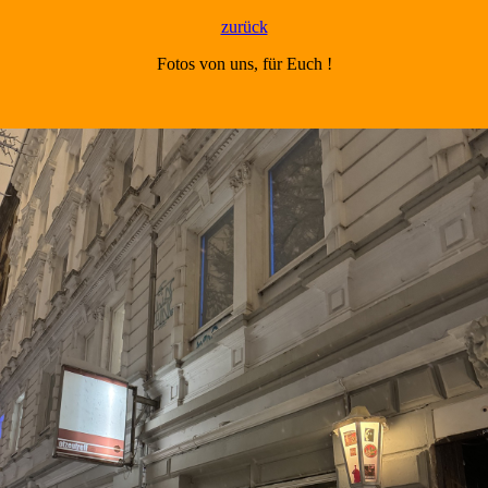
zurück
Fotos von uns, für Euch !